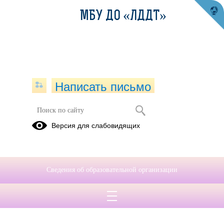
МБУ ДО «ЛДДТ»
Написать письмо
Структурные элементы системы
Версия для слабовидящих
образования
Базовое
Опорное
Демонстрационна
учреждение
учреждение
площадка
Сведения об образовательной организации