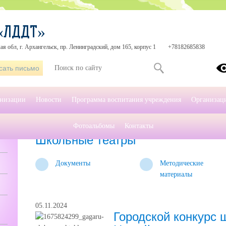
«ЛДДТ»
я обл, г. Архангельск, пр. Ленинградский, дом 165, корпус 1
+78182685838
сать письмо
анизации
Новости
Программа воспитания учреждения
Организаци
Фотоальбомы
Контакты
Главная
»
Школьные театры
Школьные театры
Документы
Методические
материалы
05.11.2024
Городской конкурс 