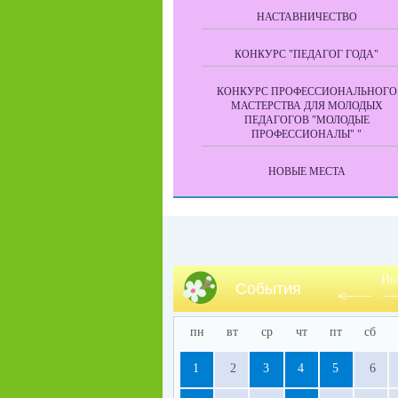
НАСТАВНИЧЕСТВО
КОНКУРС "ПЕДАГОГ ГОДА"
КОНКУРС ПРОФЕССИОНАЛЬНОГО
МАСТЕРСТВА ДЛЯ МОЛОДЫХ
ПЕДАГОГОВ "МОЛОДЫЕ
ПРОФЕССИОНАЛЫ" "
НОВЫЕ МЕСТА
Ию
События
пн
вт
ср
чт
пт
сб
1
2
3
4
5
6