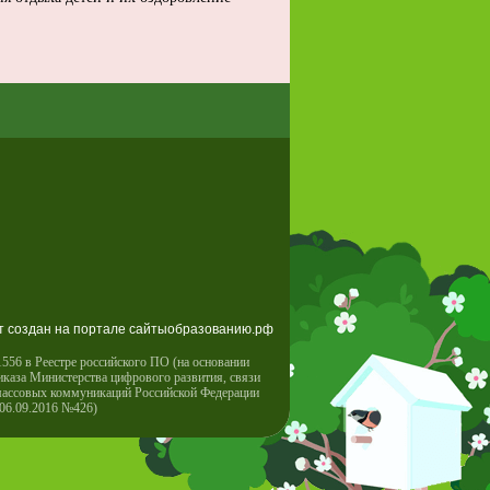
т создан на портале сайтыобразованию.рф
556 в Реестре российского ПО (на основании
иказа Министерства цифрового развития, связи
массовых коммуникаций Российской Федерации
 06.09.2016 №426)