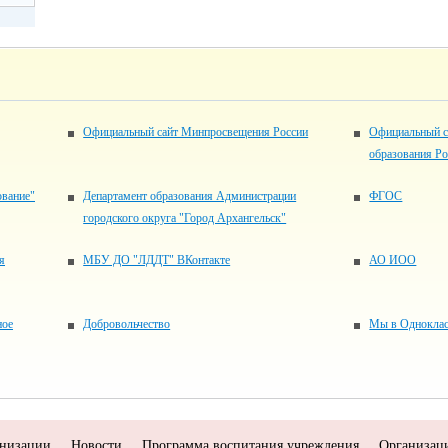
Официальный сайт Минпросвещения России
Официальный с
образования Р
ование"
Департамент образования Администрации
ФГОС
городского округа "Город Архангельск"
я
МБУ ДО "ЛДДТ" ВКонтакте
АО ИОО
ное
Добровольчество
Мы в Одноклас
анизации
Новости
Программа воспитания учреждения
Организаци