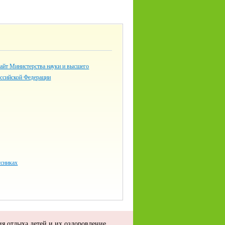
айт Министерства науки и высшего
оссийской Федерации
сниках
я отдыха детей и их оздоровление