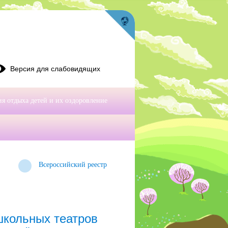
Версия для слабовидящих
я отдыха детей и их оздоровление
Всероссийский реестр
школьных театров