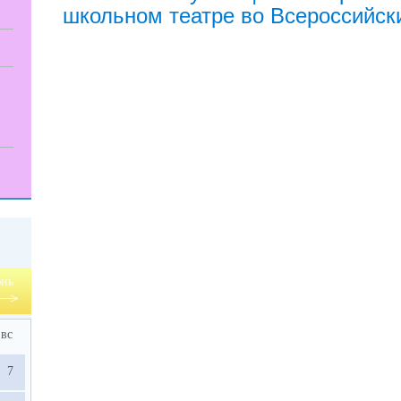
школьном театре во Всероссийск
нь
вс
7