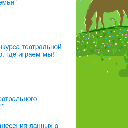
семьи"
онкурса театральной
, где играем мы!"
еатрального
!"
внесения данных о