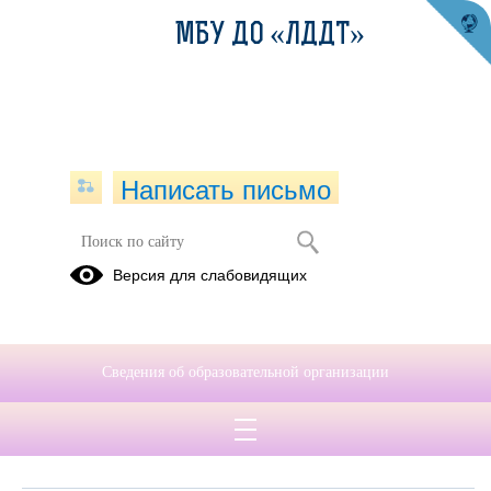
МБУ ДО «ЛДДТ»
Написать письмо
Обращения граждан
Версия для слабовидящих
При помощи данного сервиса вы можете узнать о ходе
рассмотрения вашего обращения, для этого необходимо ввести
номер обращения, присвоенный сервисом в автоматическом
Сведения об образовательной организации
режиме при подаче обращения через электронную форму. Номер
обращения отправляется на электронный адрес, который вы
указывали при подаче обращения в электронной форме.